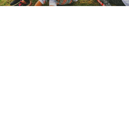
QUIENES SOMOS
La FKW FUNDACIÓN KAROL WOJTYLA es una entidad
sin ánimo de lucro, que busca promover, fomentar y
desarrollar programas y proyectos que contribuyan a la
educación, al crecimiento personal y profesional de niños,
niñas, jóvenes, familias y comunidad en general.